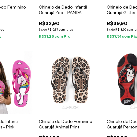
edo Feminino
Chinelo de Dedo Infantil
Chinelo de De
o
Guarujá Zoo - PANDA
Guarujá Glitter
R$32,90
R$39,90
ros
3
x
de
R$10,97
sem juros
3
x
de
R$13,30
sem ju
x
R$31,26
com
Pix
R$37,91
com
Pi
o Infantil
Chinelo de Dedo Feminino
Chinelo de Dedo
s - Pink
Guarujá Animal Print
Guarujá Perso
Bolinha