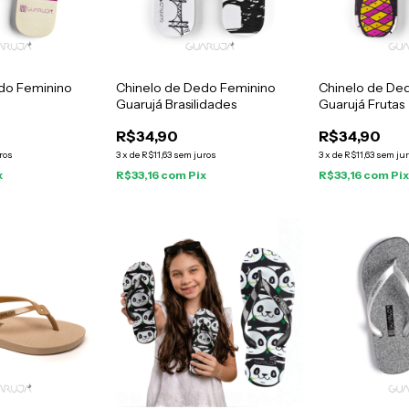
do Feminino
Chinelo de Dedo Feminino
Chinelo de De
Guarujá Brasilidades
Guarujá Frutas
R$34,90
R$34,90
ros
3
x
de
R$11,63
sem juros
3
x
de
R$11,63
sem ju
x
R$33,16
com
Pix
R$33,16
com
Pi