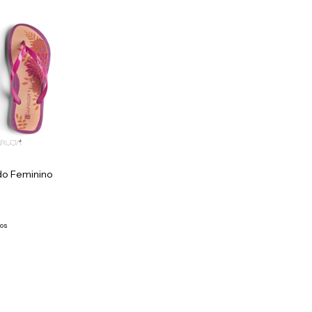
do Feminino
ros
x