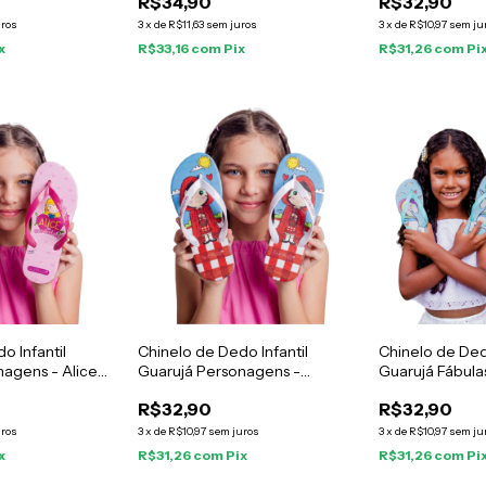
R$34,90
R$32,90
uros
3
x
de
R$11,63
sem juros
3
x
de
R$10,97
sem ju
x
R$33,16
com
Pix
R$31,26
com
Pi
o Infantil
Chinelo de Dedo Infantil
Chinelo de Dedo
nagens - Alice
Guarujá Personagens -
Guarujá Fábula
Chapéuzinho Vermelho
R$32,90
R$32,90
uros
3
x
de
R$10,97
sem juros
3
x
de
R$10,97
sem ju
x
R$31,26
com
Pix
R$31,26
com
Pi