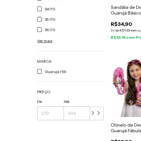
Sandália de D
34 (11)
Guarujá Básic
35 (11)
R$34,90
36 (11)
3
x
de
R$11,63
sem ju
R$33,16
com
Pi
Ver mais
MARCA
Guarujá (19)
PREÇO
De
Até
Chinelo de Ded
Guarujá Fábula