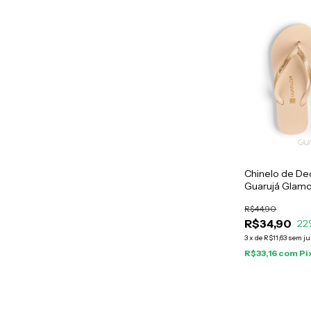
Chinelo de De
Guarujá Glam
R$44,90
R$34,90
22
3
x
de
R$11,63
sem ju
R$33,16
com
Pi