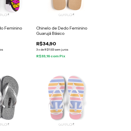
do Feminino
Chinelo de Dedo Feminino
Guarujá Básico
R$34,90
ros
3
x
de
R$11,63
sem juros
x
R$33,16
com
Pix