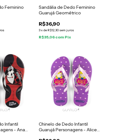
do Feminino
Sandália de Dedo Feminino
Guarujá Geométrico
R$36,90
ros
3
x
de
R$12,30
sem juros
x
R$35,06
com
Pix
 Infantil
Chinelo de Dedo Infantil
nagens - Ana
Guarujá Personagens - Alice
Lilás