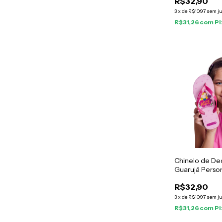
R$32,90
3
x
de
R$10,97
sem j
R$31,26
com
Pi
Chinelo de Ded
Guarujá Perso
Pink
R$32,90
3
x
de
R$10,97
sem j
R$31,26
com
Pi