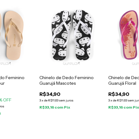
do Feminino
Chinelo de Dedo Feminino
Chinelo de De
our
Guarujá Mascotes
Guarujá Floral
R$34,90
R$34,90
% OFF
3
x
de
R$11,63
sem juros
3
x
de
R$11,63
sem ju
ros
R$33,16
com
Pix
R$33,16
com
Pi
x