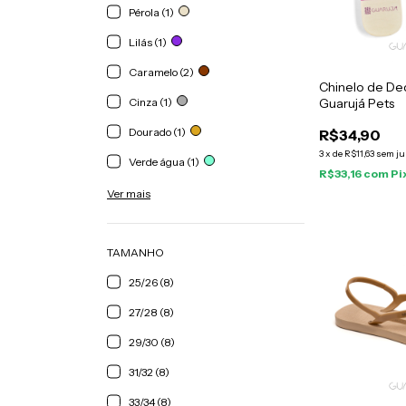
Pérola (1)
Lilás (1)
Caramelo (2)
Chinelo de De
Cinza (1)
Guarujá Pets
Dourado (1)
R$34,90
3
x
de
R$11,63
sem ju
Verde água (1)
R$33,16
com
Pi
Ver mais
TAMANHO
25/26 (8)
27/28 (8)
29/30 (8)
31/32 (8)
33/34 (8)