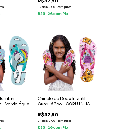
R$32,90
ros
3
x
de
R$10,97
sem juros
x
R$31,26
com
Pix
 Infantil
Chinelo de Dedo Infantil
s - Verde Água
Guarujá Zoo - CORUJINHA
R$32,90
ros
3
x
de
R$10,97
sem juros
x
R$31,26
com
Pix