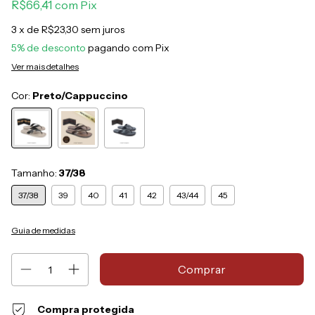
R$66,41
com
Pix
3
x de
R$23,30
sem juros
5% de desconto
pagando com Pix
Ver mais detalhes
Cor:
Preto/Cappuccino
Tamanho:
37/38
37/38
39
40
41
42
43/44
45
Guia de medidas
Compra protegida