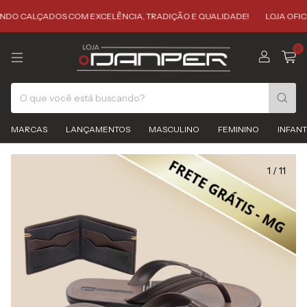
CALÇADOS COM EXCELÊNCIA, TRADIÇÃO E QUALIDADE!
LOJA OFICIAL 
0
MARCAS
LANÇAMENTOS
MASCULINO
FEMININO
INFANT
1
/
11