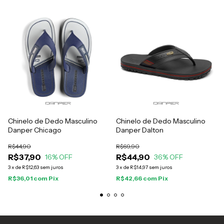
Chinelo de Dedo Masculino
Chinelo de Dedo Masculino
Danper Chicago
Danper Dalton
R$44,90
R$69,90
R$37,90
R$44,90
16
% OFF
36
% OFF
3
x
de
R$12,63
sem juros
3
x
de
R$14,97
sem juros
R$36,01
com
Pix
R$42,66
com
Pix