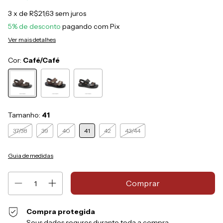
3
x de
R$21,63
sem juros
5% de desconto
pagando com Pix
Ver mais detalhes
Cor:
Café/Café
Tamanho:
41
37/38
39
40
41
42
43/44
Guia de medidas
Compra protegida
Seus dados seguros durante toda a compra.