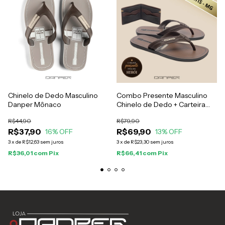
Chinelo de Dedo Masculino
Combo Presente Masculino
Danper Mônaco
Chinelo de Dedo + Carteira
Danper Roma
R$44,90
R$79,90
R$37,90
R$69,90
16
% OFF
13
% OFF
3
x
de
R$12,63
sem juros
3
x
de
R$23,30
sem juros
R$36,01
com
Pix
R$66,41
com
Pix