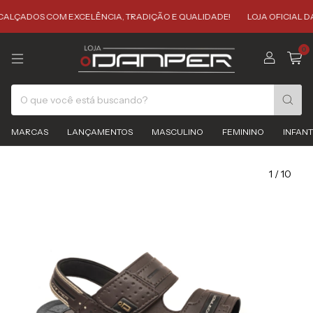
ALÇADOS COM EXCELÊNCIA, TRADIÇÃO E QUALIDADE!
LOJA OFICIAL DA
0
MARCAS
LANÇAMENTOS
MASCULINO
FEMININO
INFANT
1
/
10