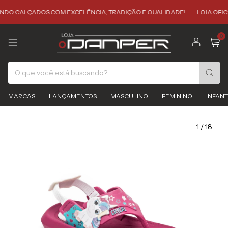
CALÇADOS COM EXCELÊNCIA, TRADIÇÃO E QUALIDADE!
LOJA OFICIAL D
0
MARCAS
LANÇAMENTOS
MASCULINO
FEMININO
INFANT
1
/
18