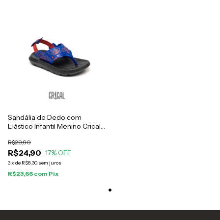
Sandália de Dedo com
Elástico Infantil Menino Crical
Baby Básico
R$29,90
R$24,90
17
% OFF
3
x
de
R$8,30
sem juros
R$23,66
com
Pix