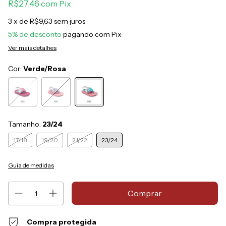
R$27,46
com
Pix
3
x de
R$9,63
sem juros
5% de desconto
pagando com Pix
Ver mais detalhes
Cor:
Verde/Rosa
Tamanho:
23/24
17/18
19/20
21/22
23/24
Guia de medidas
Compra protegida