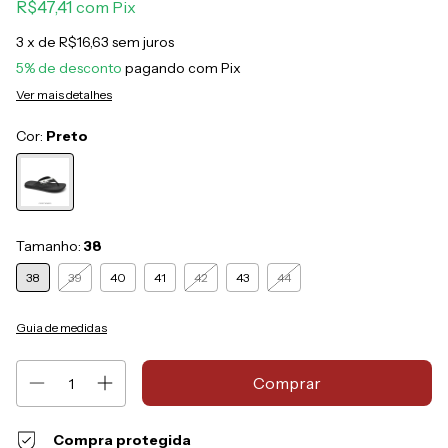
R$47,41
com
Pix
3
x de
R$16,63
sem juros
5% de desconto
pagando com Pix
Ver mais detalhes
Cor:
Preto
Tamanho:
38
38
39
40
41
42
43
44
Guia de medidas
Compra protegida