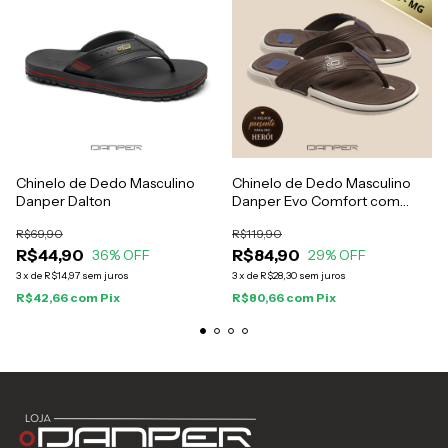
Chinelo de Dedo Masculino
Chinelo de Dedo Masculino
Danper Dalton
Danper Evo Comfort com
Palmilha de E.V.A.
R$69,90
R$119,90
R$44,90
R$84,90
36
% OFF
29
% OFF
3
x
de
R$14,97
sem juros
3
x
de
R$28,30
sem juros
R$42,66
com
Pix
R$80,66
com
Pix